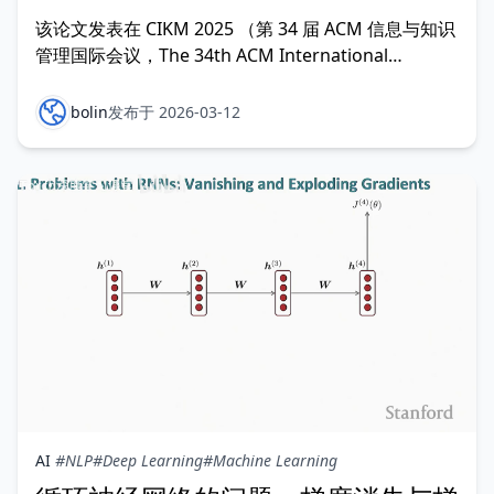
Grounded in Evolving Medical
该论文发表在 CIKM 2025 （第 34 届 ACM 信息与知识
Literature
管理国际会议，The 34th ACM International
Conference on Information and Knowledge
Management）。
bolin
发布于 2026-03-12
AI
#NLP
#Deep Learning
#Machine Learning