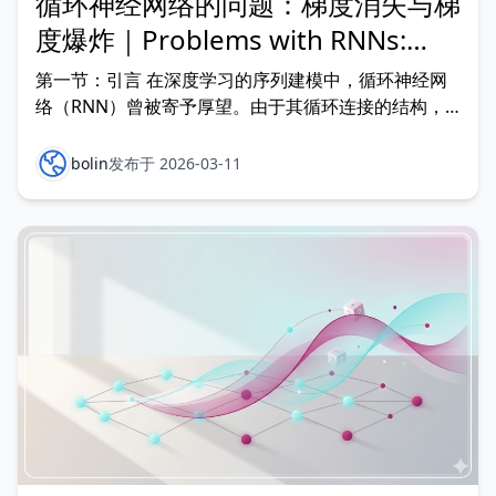
循环神经网络的问题：梯度消失与梯
度爆炸｜Problems with RNNs:
Vanishing and Exploding
第一节：引言 在深度学习的序列建模中，循环神经网
Gradients
络（RNN）曾被寄予厚望。由于其循环连接的结构，
理论上 RNN 能够保留无限长的历史信息。然而在实际
训练中，你会发现它表现得非常“短视”——它能轻易记
bolin
发布于 2026-03-11
住上一个单词，却总是忘记上一个段落。 这种局限性
的核心原因，在于反向传播（Backpropagatio