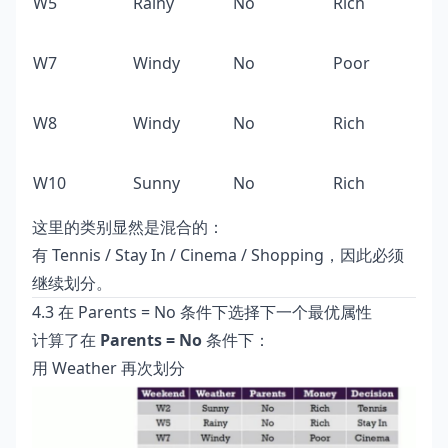
W5
Rainy
No
Rich
St
W7
Windy
No
Poor
C
W8
Windy
No
Rich
S
W10
Sunny
No
Rich
T
这里的类别显然是混合的：
有 Tennis / Stay In / Cinema / Shopping，因此必须
继续划分。
4.3 在 Parents = No 条件下选择下一个最优属性
计算了在
Parents = No
条件下：
用 Weather 再次划分