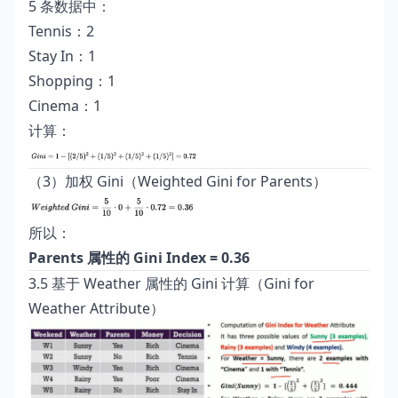
5 条数据中：
Tennis：2
Stay In：1
Shopping：1
Cinema：1
计算：
（3）加权 Gini（Weighted Gini for Parents）
所以：
Parents 属性的 Gini Index = 0.36
3.5 基于 Weather 属性的 Gini 计算（Gini for
Weather Attribute）