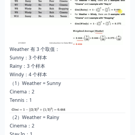
Weather 有 3 个取值：
Sunny：3 个样本
Rainy：3 个样本
Windy：4 个样本
（1）Weather = Sunny
Cinema：2
Tennis：1
（2）Weather = Rainy
Cinema：2
Stay In：1