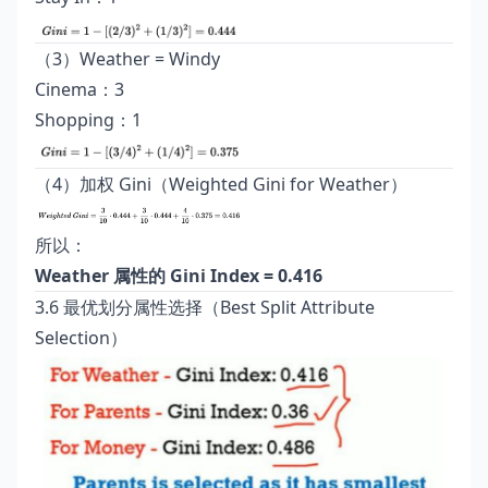
（3）Weather = Windy
Cinema：3
Shopping：1
（4）加权 Gini（Weighted Gini for Weather）
所以：
Weather 属性的 Gini Index = 0.416
3.6 最优划分属性选择（Best Split Attribute
Selection）