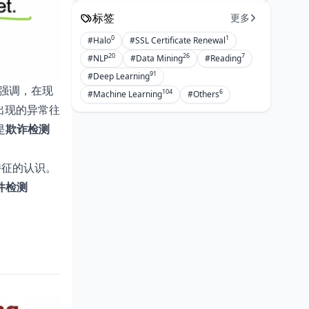
标签
更多
0
1
#Halo
#SSL Certificate Renewal
20
26
7
#NLP
#Data Mining
#Reading
91
#Deep Learning
检测强调，在现
104
6
#Machine Learning
#Others
来出现的异常往
是
欺诈检测
特征的认识。
件检测