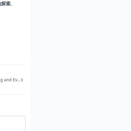
的探索
。
。
g and Ev...