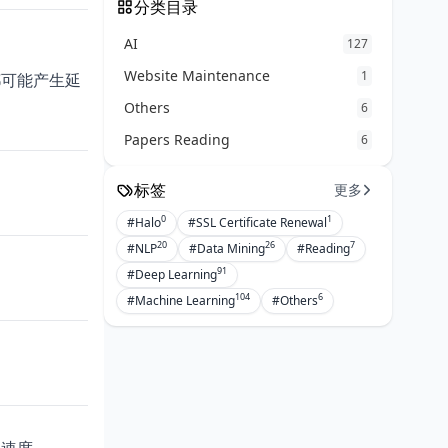
分类目录
AI
127
Website Maintenance
1
都可能产生延
Others
6
Papers Reading
6
标签
更多
0
1
#Halo
#SSL Certificate Renewal
20
26
7
#NLP
#Data Mining
#Reading
91
#Deep Learning
104
6
#Machine Learning
#Others