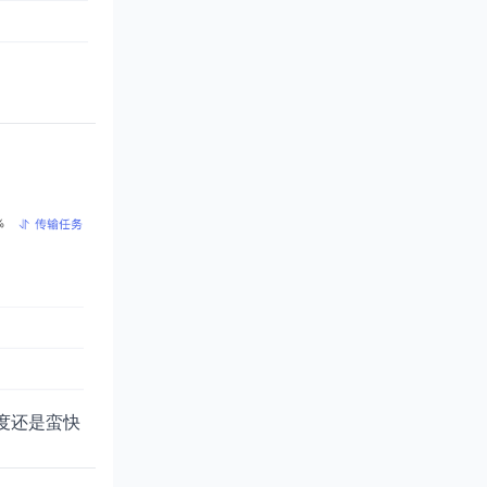
度还是蛮快