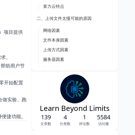
算力云特点
二、上传文件太慢可能的原因
网络因素
L）项目提供
文件本身因素
上传方式因素
需求。
服务器因素
，帮助用户节
其他因素
三、上传文件太慢的解决方案
需从零开始配置
1. 进入AutoPanel
合做实验、跑
2. 点击公网网盘
Learn Beyond Limits
3. 扫描二维码，登陆授权
多种便捷功能。
139
4
1
5584
4. 选择要上传的文件，下载
文章数
分类数
评论数
访问量